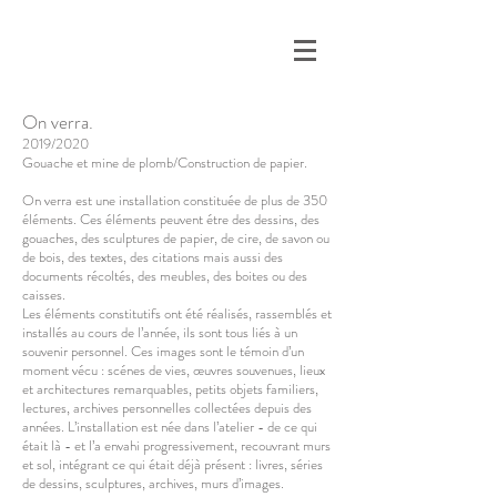
On verra.
2019/2020
Gouache et mine de plomb/
Construction de papier.
On verra est une installation constituée de plus de 350
éléments. Ces éléments peuvent étre des dessins, des
gouaches, des sculptures de papier, de cire, de savon ou
de bois, des textes, des citations mais aussi des
documents récoltés, des meubles, des boites ou des
caisses.
Les éléments constitutifs ont été réalisés, rassemblés et
installés au cours de l’année, ils sont tous liés à un
souvenir personnel. Ces images sont le témoin d’un
moment vécu : scénes de vies, œuvres souvenues, lieux
et architectures remarquables, petits objets familiers,
lectures, archives personnelles collectées depuis des
années. L’installation est née dans l’atelier - de ce qui
était là - et l’a envahi progressivement, recouvrant murs
et sol, intégrant ce qui était déjà présent : livres, séries
de dessins, sculptures, archives, murs d’images.