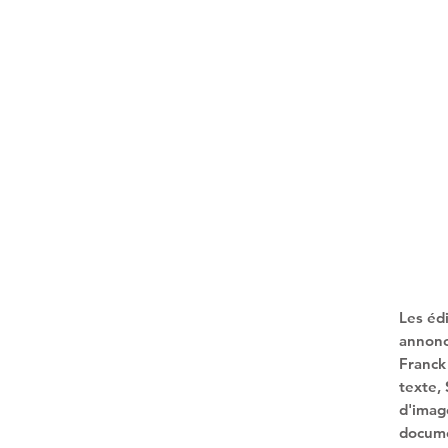
Les éd
annonc
Franc
texte,
d'ima
docume