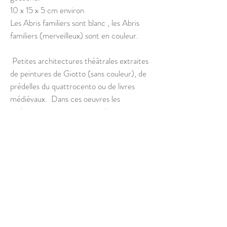
10 x 15 x 5 cm environ
​Les Abris familiers sont blanc , les Abris
familiers (merveilleux) sont en couleur.
Petites architectures théâtrales extraites
de peintures de Giotto (sans couleur), de
prédelles du quattrocento ou de livres
médiévaux. Dans ces oeuvres les
architectures sont comme des petits
théâtres, la mise en scène est matérielle,
le décor devient sujet, les plans se
superposent, les sols se soulèvent, les murs
ne sont plus forcément nécessaires. La
perspective ne trompe pas, il n’y a plus de
leurre. C’est réellement l’invention d’un
espace nouveau.