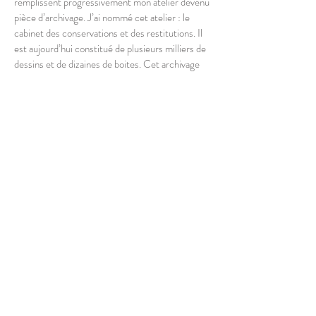
remplissent progressivement mon atelier devenu
pièce d’archivage. J’ai nommé cet atelier : le
cabinet des conservations et des restitutions. Il
est aujourd’hui constitué de plusieurs milliers de
dessins et de dizaines de boites. Cet archivage
devient finalement l’ossature du travail.
J’aimerais maintenant qu’une partie de ce cabinet
quitte un temps l’atelier, qu’il soit présenté
ailleurs sous une nouvelle forme, dans un autre
lieu.
L’idée de cabines transportables, d’occupation de
petits édifices existants, de construction, de
petits lieux de conservation apparait. Chacune
des cabines aura une forme et une thématique
particulières, le visiteur pourra entrer et
consulter les séries de dessins ; la cabine devient
ainsi un petit monde clos, intime, personnel,
préservé de l’agitation collective.
l'Estran et l'Abri du Regard sont les deux
premières cabines réalisées en 2023.